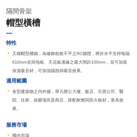
隔間骨架
帽型橫槽
特性
又稱帽型槽鐵，為修飾粗糙不平之RC牆體，將於水平支桿每隔
610mm並與地板、天花板邊緣之最大間距100mm，並可加裝
保溫吸音材，可加強隔熱與吸音效果。
適用範圍
各型建築物之內外牆，舉凡辦公大樓、飯店、百貨公司、醫
院、住家、娛樂場所及商店，搭配耐燃與防火板材，更具效
果。
服務市場
國內市場