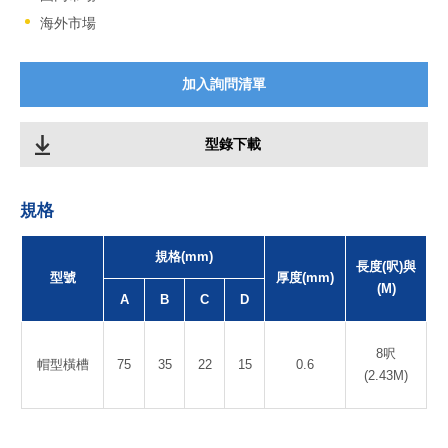
海外市場
加入詢問清單
型錄下載
規格
規格(mm)
長度(呎)與
型號
厚度(mm)
(M)
A
B
C
D
8呎
帽型橫槽
75
35
22
15
0.6
(2.43M)