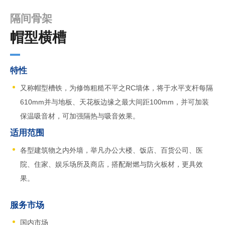
隔间骨架
帽型横槽
特性
又称帽型槽铁，为修饰粗糙不平之RC墙体，将于水平支杆每隔
610mm并与地板、天花板边缘之最大间距100mm，并可加装
保温吸音材，可加强隔热与吸音效果。
适用范围
各型建筑物之内外墙，举凡办公大楼、饭店、百货公司、医
院、住家、娱乐场所及商店，搭配耐燃与防火板材，更具效
果。
服务市场
国内市场