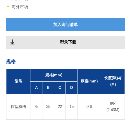
海外市场
加入询问清单
型录下载
规格
规格(mm)
长度(呎)与
型号
厚度(mm)
(M)
A
B
C
D
8呎
帽型横槽
75
35
22
15
0.6
(2.43M)