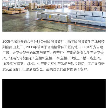
2005年瑞商并购台中升旺公司隔间骨架厂，隔年隔间骨架生产线移转
到台南山上厂，2008年瑞商于台南柳营科工区购地8,000米平方自建
厂房，天花骨架开始试车与量产。柳营厂生产部的设备以生产天花骨
架、轻隔间骨架的有C立柱/H立柱、CH立柱、U型上下槽、暗主架、
加强槽/支撑架、灯框。生产部另有生产吊筋与铁片裁切。工厂设有研
发及品保部门以最新最安全、品质优良的建材提供予客户。