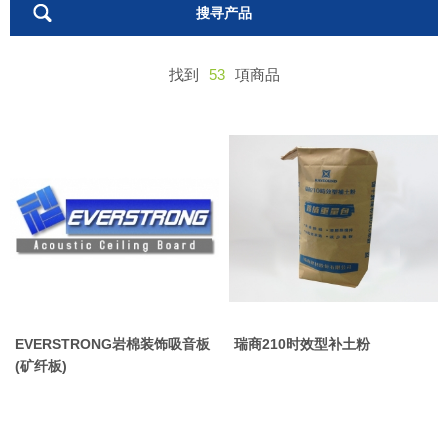
搜寻产品
找到
53
項商品
EVERSTRONG岩棉装饰吸音板
瑞商210时效型补土粉
(矿纤板)