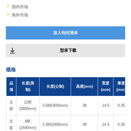
国内市场
海外市场
加入询问清单
型录下载
规格
品
长度(英
宽度
厚度
长度(公制)
高度(mm)
项
制)
(mm)
(mm)
主
12呎
3.6M(3600mm)
38
14.5
0.35
架
(3660mm)
主
8呎
2.4M(2400mm)
38
14.5
0.35
架
(2440mm)