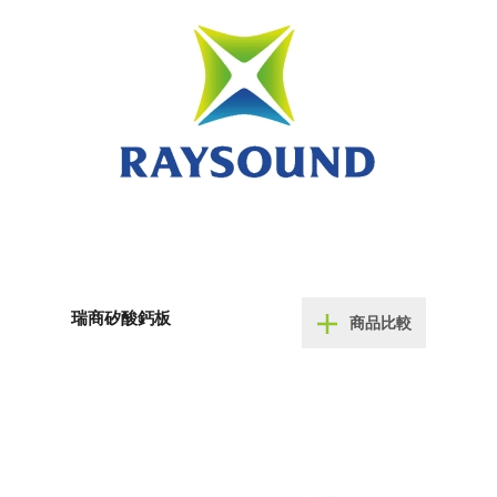
瑞商矽酸鈣板
商品比較