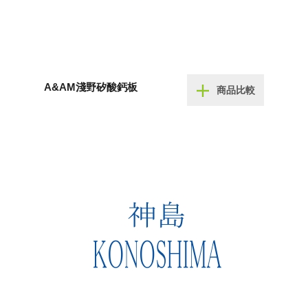
A&AM淺野矽酸鈣板
商品比較