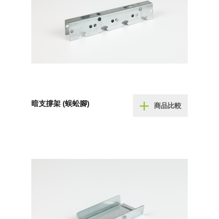
暗支撐架 (蜈蚣腳)
商品比較