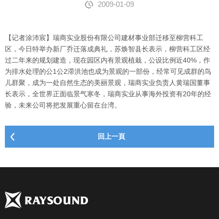
2009-01-09
【记者涂沛宸】瑞商实业股份有限公司建材事业部迁移至柳营科工
区，今日特举办新厂乔迁落成典礼，苏焕智县长表示，柳营科工区经
过二年来的规划建造，现在园区内有景观植栽，公设比例近40%，作
为排水处理的公1公2滞洪池也成为景观的一部份，经常可见成群的鸟
儿群聚，成为一处自然生态的美丽景观，瑞商实业负责人黄瑞国董事
长表示，全世界正面临景气寒冬，瑞商实业从事海外投资有20年的经
验，未来公司将把发展重心留在台湾。
回上一頁