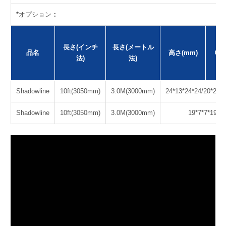
*
オプション
：
長さ(インチ
長さ(メートル
品名
高さ(mm)
幅m
法)
法)
Shadowline
10ft(3050mm)
3.0M(3000mm)
24*13*24*24/20*20*
Shadowline
10ft(3050mm)
3.0M(3000mm)
19*7*7*19