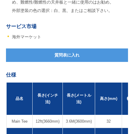
め、難燃性/難燃性の天井板と一緒に使用のはお勧め。
外部塗装の色の選択：白、黒、またはご相談下さい。
サービス市場
海外マーケット
質問表に入れ
仕様
長さ(インチ
長さ(メートル
品名
高さ(mm)
幅(
法)
法)
Main Tee
12ft(3660mm)
3.6M(3600mm)
32
2