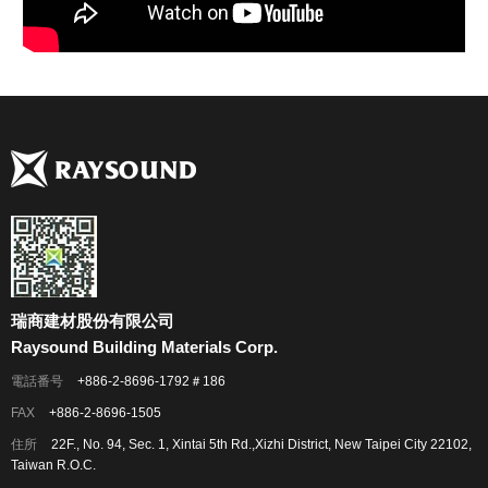
瑞商建材股份有限公司
Raysound Building Materials Corp.
電話番号
+886-2-8696-1792＃186
FAX
+886-2-8696-1505
住所
22F., No. 94, Sec. 1, Xintai 5th Rd.,Xizhi District, New Taipei City 22102,
Taiwan R.O.C.