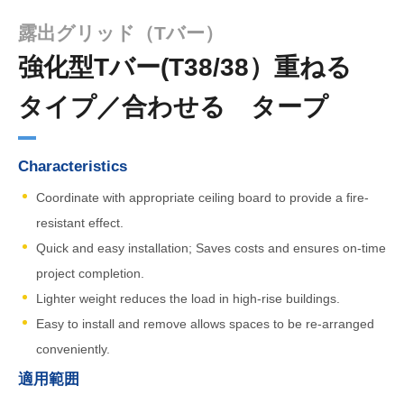
露出グリッド（Tバー）
強化型Tバー(T38/38）重ねる
タイプ／合わせる タープ
Characteristics
Coordinate with appropriate ceiling board to provide a fire-
resistant effect.
Quick and easy installation; Saves costs and ensures on-time
project completion.
Lighter weight reduces the load in high-rise buildings.
Easy to install and remove allows spaces to be re-arranged
conveniently.
適用範囲