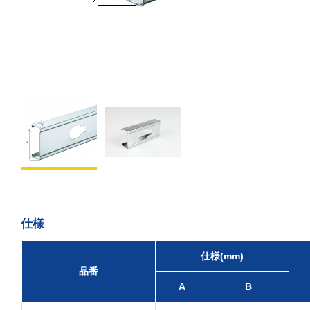
仕様
仕様(mm)
品番
A
B