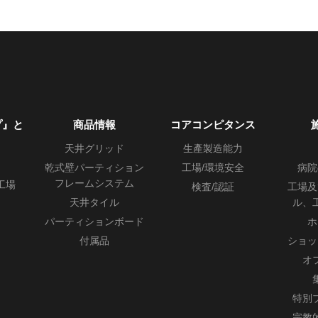
プ』と
商品情報
コアコンピタンス
天井グリッド
生產製造能力
乾式壁パーティション
工場/環境安全
病院
フレームシステム
工場
検査/認証
工場及
天井タイル
ル、
パーティションボード
ホ
付属品
ショッ
オ
特別
宗教