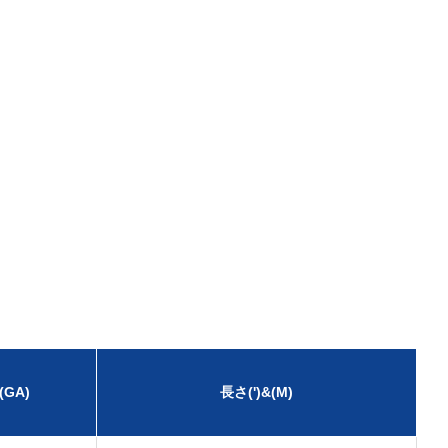
(GA)
長さ(')&(M)