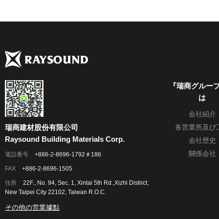
『瑞商グルー
は
会社紹介
瑞商建材股份有限公司
各営業所及び
Raysound Building Materials Corp.
会社歴史
關係会社
電話番号
+886-2-8696-1792＃186
FAX
+886-2-8696-1505
住所
22F., No. 94, Sec. 1, Xintai 5th Rd.,Xizhi District,
New Taipei City 22102, Taiwan R.O.C.
その他の営業據點