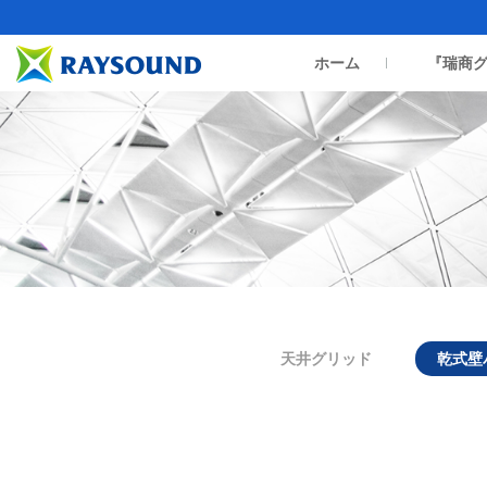
ホーム
『瑞商
天井グリッド
乾式壁