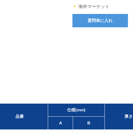
海外マーケット
質問表に入れ
仕様(mm)
品番
厚さ
A
B