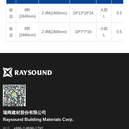
收
8呎
大双
2.4M(2400mm)
24*13*24*24
0.5
边
(2440mm)
L
收
8呎
小双
2.4M(2400mm)
19*7*7*19
0.5
边
(2440mm)
L
瑞商建材股份有限公司
Raysound Building Materials Corp.
电话
+886-2-8696-1792